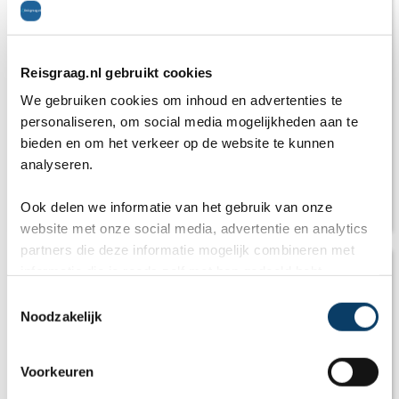
Reisgraag.nl gebruikt cookies
We gebruiken cookies om inhoud en advertenties te
personaliseren, om social media mogelijkheden aan te
bieden en om het verkeer op de website te kunnen
analyseren.
Ook delen we informatie van het gebruik van onze
Beste reistijd België: Vliegtijd en beste maand
website met onze social media, advertentie en analytics
partners die deze informatie mogelijk combineren met
informatie die je reeds zelf met hen gedeeld hebt.
C
Noodzakelijk
o
n
s
Voorkeuren
e