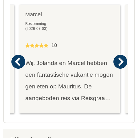
Marcel
Fr
Bestemming:
Bes
(2026-07-03)
(20
10
Wij, Jolanda en Marcel hebben
Wa
een fantastische vakantie mogen
va
genieten op Mauritus. De
To
ier
aangeboden reis via Reisgraag
be
is prima uitgebalanceerd om alle
to
mooie dingen van het eiland te
re
kunnen ontdekken...
te