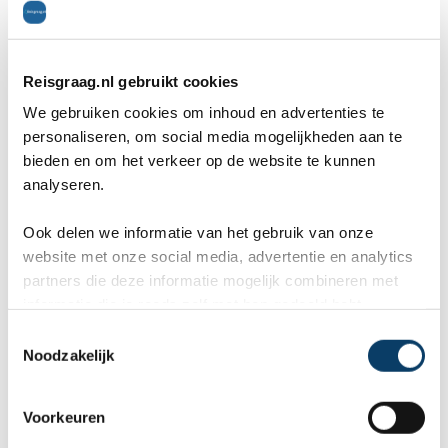
0486-412199
0486-412199
Reisgraag.nl gebruikt cookies
rb@reisgraag.nl
We gebruiken cookies om inhoud en advertenties te
personaliseren, om social media mogelijkheden aan te
bieden en om het verkeer op de website te kunnen
analyseren.
Aangesloten bij
Ook delen we informatie van het gebruik van onze
website met onze social media, advertentie en analytics
partners die deze informatie mogelijk combineren met
informatie die je reeds zelf met hen gedeeld hebt.
C
9,8 in 569 reviews
Noodzakelijk
o
n
s
Voorkeuren
e