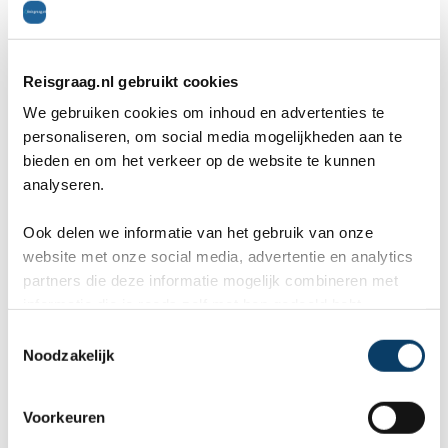
Reisgraag.nl gebruikt cookies
We gebruiken cookies om inhoud en advertenties te
personaliseren, om social media mogelijkheden aan te
bieden en om het verkeer op de website te kunnen
analyseren.
Ook delen we informatie van het gebruik van onze
website met onze social media, advertentie en analytics
partners die deze informatie mogelijk combineren met
informatie die je reeds zelf met hen gedeeld hebt.
C
Noodzakelijk
o
n
Offerteformulier
s
Voorkeuren
e