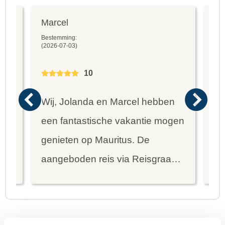
Marcel
Fr
Bestemming:
Bes
(2026-07-03)
(20
10
Wij, Jolanda en Marcel hebben
Wa
een fantastische vakantie mogen
va
genieten op Mauritus. De
To
ier
aangeboden reis via Reisgraag
be
is prima uitgebalanceerd om alle
to
mooie dingen van het eiland te
re
kunnen ontdekken...
te