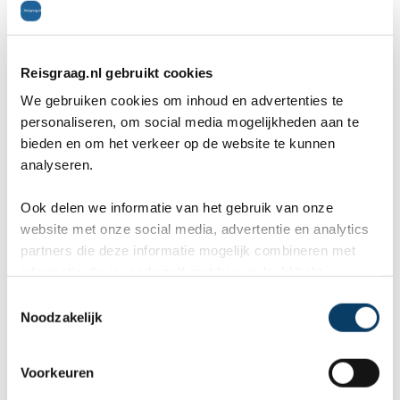
Marcel
Fr
Bestemming:
Bes
(2026-07-03)
(20
Reisgraag.nl gebruikt cookies
We gebruiken cookies om inhoud en advertenties te
10
personaliseren, om social media mogelijkheden aan te
bieden en om het verkeer op de website te kunnen
Wij, Jolanda en Marcel hebben
Wa
analyseren.
een fantastische vakantie mogen
va
Ook delen we informatie van het gebruik van onze
genieten op Mauritus. De
To
website met onze social media, advertentie en analytics
partners die deze informatie mogelijk combineren met
ier
aangeboden reis via Reisgraag
be
informatie die je reeds zelf met hen gedeeld hebt.
is prima uitgebalanceerd om alle
to
C
Noodzakelijk
o
mooie dingen van het eiland te
re
n
kunnen ontdekken...
te
s
Voorkeuren
Winterland Hasselt
e