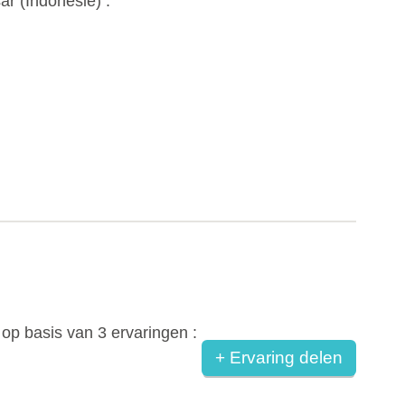
ar (
Indonesië
) :
op basis van
3
ervaringen :
+ Ervaring delen