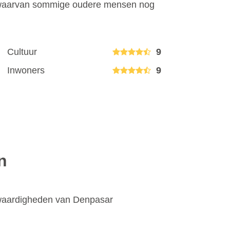
n waarvan sommige oudere mensen nog
Cultuur
9
Inwoners
9
n
swaardigheden van Denpasar