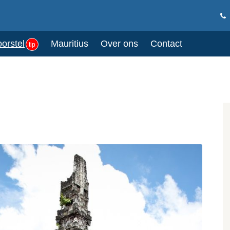
oorstel
Mauritius
Over ons
Contact
tip