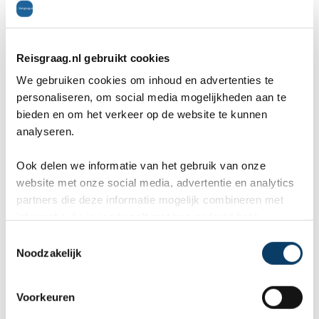
ANVR, SGR & Calamiteitenfonds
9,8 in 569 klantenreviews
Reisgraag.nl gebruikt cookies
Veel kennis & ervaring
We gebruiken cookies om inhoud en advertenties te
personaliseren, om social media mogelijkheden aan te
bieden en om het verkeer op de website te kunnen
analyseren.
Reisvoorstel aanvragen
Ook delen we informatie van het gebruik van onze
website met onze social media, advertentie en analytics
partners die deze informatie mogelijk combineren met
5. Fasano Rio de Janeiro
informatie die je reeds zelf met hen gedeeld hebt.
C
Dit hotel ligt niet aan het strand van Copacabana,
Noodzakelijk
o
n
maar aan en strand Ipanema. Ook dit strand is
s
Voorkeuren
erg bekend in Rio de Janeiro en dus een perfecte
e