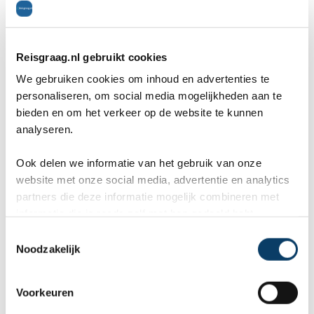
Makarska stadsmuseum
(Makarska)
Reisgraag.nl gebruikt cookies
We gebruiken cookies om inhoud en advertenties te
personaliseren, om social media mogelijkheden aan te
bieden en om het verkeer op de website te kunnen
analyseren.
Ook delen we informatie van het gebruik van onze
website met onze social media, advertentie en analytics
partners die deze informatie mogelijk combineren met
informatie die je reeds zelf met hen gedeeld hebt.
C
Noodzakelijk
o
Het Makarska stadsmuseum is gevestigd in het in
n
barokstijl gebouwde Tonoli paleis en geeft een goed
s
Voorkeuren
e
idee van de rijke culturele geschiedenis van