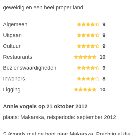
geweldig en een heel proper land
Algemeen
9
Uitgaan
9
Cultuur
9
Restaurants
10
Bezienswaardigheden
9
Inwoners
8
Ligging
10
Annie vogels
op 21 oktober 2012
plaats: Makarska, reisperiode: september 2012
S ávonds met de boot naar Makarska .Prachtig al die