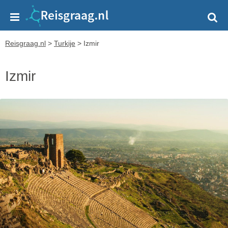
Reisgraag.nl
>
Turkije
>
Izmir
Izmir