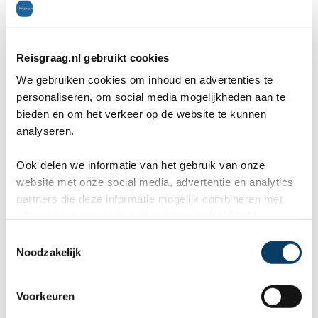
Reisgraag.nl gebruikt cookies
We gebruiken cookies om inhoud en advertenties te
personaliseren, om social media mogelijkheden aan te
bieden en om het verkeer op de website te kunnen
analyseren.
Dit gebouw is een van de best bewaarde gebouwen
Ook delen we informatie van het gebruik van onze
uit de negentiende eeuw in heel Izmir. In de jaren
website met onze social media, advertentie en analytics
partners die deze informatie mogelijk combineren met
dertig van de vorige eeuw verbleef Atatürk,
informatie die je reeds zelf met hen gedeeld hebt.
grondlegger van de huidige Turkse republiek, hier
C
Noodzakelijk
enkele jaren. In de loop der decennia is het gebouw
o
n
zeer goed bewaard gebleven. Nu is het omgetoverd
s
Voorkeuren
tot een museum. Dit museum laat zien hoe de
e