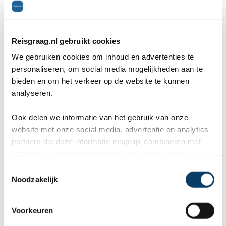
Ape Rain Forest, waar unieke orang-oetans zijn
gehuisvest, is een publiekstrekker. Het
Reisgraag.nl gebruikt cookies
Pachyderm Forest is een paviljoen met daarin
We gebruiken cookies om inhoud en advertenties te
nijlpaarden en olifanten. In dit paviljoen wordt hun
personaliseren, om social media mogelijkheden aan te
bieden en om het verkeer op de website te kunnen
natuurlijke leefomgeving zo goed mogelijk
analyseren.
nabootst. De L.A. Zoo houdt zich ook veelvuldig
Ook delen we informatie van het gebruik van onze
bezig met de redding van de Californische
website met onze social media, advertentie en analytics
partners die deze informatie mogelijk combineren met
condor, want deze soort roofvogel wordt met
informatie die je reeds zelf met hen gedeeld hebt.
uitsterven bedreigd.
C
Noodzakelijk
o
n
s
Voorkeuren
Reisgraag.nl
e