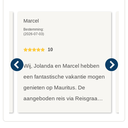
Marcel
Fr
Bestemming:
Bes
(2026-07-03)
(20
10
Wij, Jolanda en Marcel hebben
Wa
een fantastische vakantie mogen
va
genieten op Mauritus. De
To
ier
aangeboden reis via Reisgraag
be
is prima uitgebalanceerd om alle
to
mooie dingen van het eiland te
re