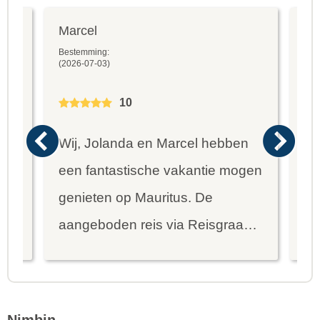
Marcel
Fr
Bestemming:
Bes
(2026-07-03)
(20
10
Wij, Jolanda en Marcel hebben
Wa
een fantastische vakantie mogen
va
genieten op Mauritus. De
To
ier
aangeboden reis via Reisgraag
be
is prima uitgebalanceerd om alle
to
mooie dingen van het eiland te
re
kunnen ontdekken...
te