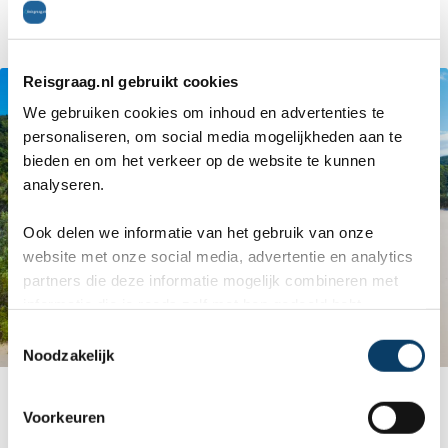
dingo's.
Reisgraag.nl gebruikt cookies
We gebruiken cookies om inhoud en advertenties te
personaliseren, om social media mogelijkheden aan te
bieden en om het verkeer op de website te kunnen
analyseren.
Ook delen we informatie van het gebruik van onze
website met onze social media, advertentie en analytics
partners die deze informatie mogelijk combineren met
informatie die je reeds zelf met hen gedeeld hebt.
C
Noodzakelijk
o
n
Fraser Island
s
Voorkeuren
e