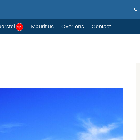
oorstel
Mauritius
Over ons
Contact
tip