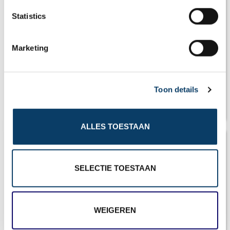
n
t
Statistics
S
e
Marketing
l
e
c
Toon details
t
i
Mooiste plekken Portugal
o
ALLES TOESTAAN
n
SELECTIE TOESTAAN
WEIGEREN