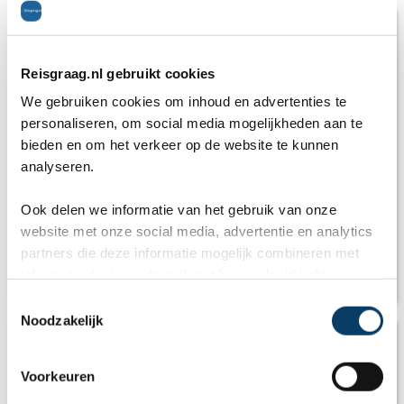
Reisgraag.nl gebruikt cookies
We gebruiken cookies om inhoud en advertenties te
personaliseren, om social media mogelijkheden aan te
bieden en om het verkeer op de website te kunnen
analyseren.
Ook delen we informatie van het gebruik van onze
website met onze social media, advertentie en analytics
partners die deze informatie mogelijk combineren met
informatie die je reeds zelf met hen gedeeld hebt.
Klimaat Portugal
C
Noodzakelijk
o
n
s
Voorkeuren
e