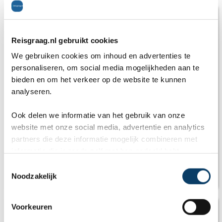
Reisgraag.nl gebruikt cookies
We gebruiken cookies om inhoud en advertenties te
personaliseren, om social media mogelijkheden aan te
bieden en om het verkeer op de website te kunnen
analyseren.
Ook delen we informatie van het gebruik van onze
website met onze social media, advertentie en analytics
partners die deze informatie mogelijk combineren met
informatie die je reeds zelf met hen gedeeld hebt.
Reisadvies: Is Portugal een veilig
C
Noodzakelijk
vakantieland?
o
n
s
Voorkeuren
e