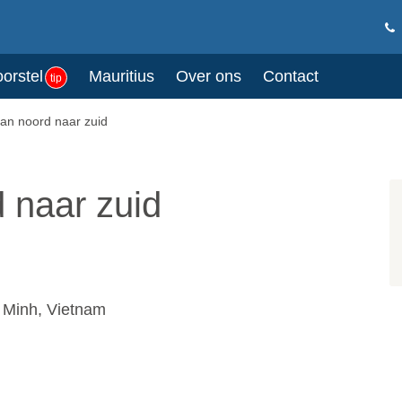
oorstel
Mauritius
Over ons
Contact
tip
an noord naar zuid
 naar zuid
 Minh, Vietnam