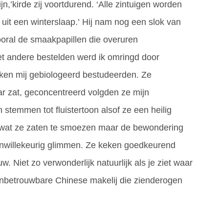
ijn,’kirde zij voortdurend. ‘Alle zintuigen worden
 uit een winterslaap.’ Hij nam nog een slok van
vooral de smaakpapillen die overuren
het andere bestelden werd ik omringd door
ken mij gebiologeerd bestudeerden. Ze
ar zat, geconcentreerd volgden ze mijn
 stemmen tot fluistertoon alsof ze een heilig
t wat ze zaten te smoezen maar de bewondering
onwillekeurig glimmen. Ze keken goedkeurend
w. Niet zo verwonderlijk natuurlijk als je ziet waar
onbetrouwbare Chinese makelij die zienderogen