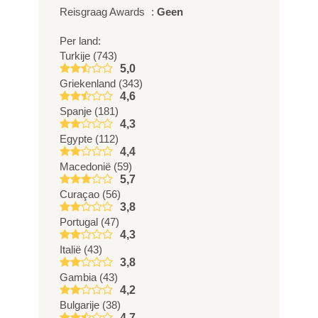
Reisgraag Awards
:
Geen
Per land:
Turkije (743)
5,0
Griekenland (343)
4,6
Spanje (181)
4,3
Egypte (112)
4,4
Macedonië (59)
5,7
Curaçao (56)
3,8
Portugal (47)
4,3
Italië (43)
3,8
Gambia (43)
4,2
Bulgarije (38)
4,7