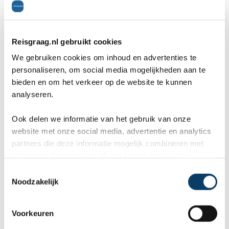
bezienswaardigheden, maar daar ben ik zelf niet
geweest. Er is o.a. een onderwater observatorium
wat je een mooi uitzicht geeft op de koraalriffen
Reisgraag.nl gebruikt cookies
We gebruiken cookies om inhoud en advertenties te
voor de kust van Eilat, een Bijbels themapark en
personaliseren, om social media mogelijkheden aan te
de Pilaren van Solomon, enkele spectaculaire
bieden en om het verkeer op de website te kunnen
analyseren.
rotsformaties in de woestijn. Over de laatste was
een van mijn collega's heel lovend, dus als je in
Ook delen we informatie van het gebruik van onze
website met onze social media, advertentie en analytics
Eilat bent moet je deze zeker niet overslaan.
partners die deze informatie mogelijk combineren met
informatie die je reeds zelf met hen gedeeld hebt.
C
Na Dolphin Reef was het al weer tijd voor het
Noodzakelijk
o
avondeten. Corendon had in een grote balzaal
n
s
Voorkeuren
een fantastisch diner geregeld. Tevens had de
e