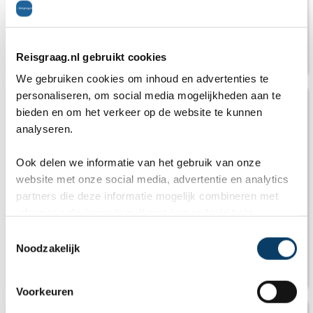
Nana golden beach: Luxe & kindvriendelijk
Reisgraag.nl gebruikt cookies
resort
We gebruiken cookies om inhoud en advertenties te
personaliseren, om social media mogelijkheden aan te
bieden en om het verkeer op de website te kunnen
analyseren.
Ook delen we informatie van het gebruik van onze
website met onze social media, advertentie en analytics
partners die deze informatie mogelijk combineren met
informatie die je reeds zelf met hen gedeeld hebt.
C
Noodzakelijk
o
n
Top 5 excursies Griekenland
s
Voorkeuren
e