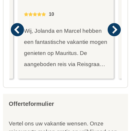
10
Wij, Jolanda en Marcel hebben
Wa
een fantastische vakantie mogen
va
genieten op Mauritus. De
To
ier
aangeboden reis via Reisgraag
be
is prima uitgebalanceerd om alle
to
mooie dingen van het eiland te
re
kunnen ontdekken...
te
Offerteformulier
Vertel ons uw vakantie wensen. Onze