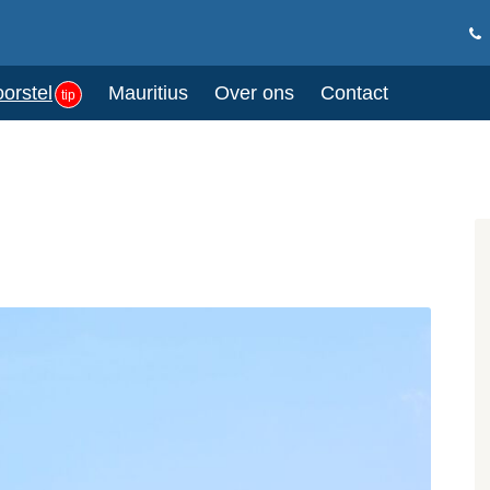
oorstel
Mauritius
Over ons
Contact
tip