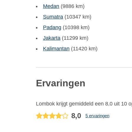
Medan
(9886 km)
Sumatra
(10347 km)
Padang
(10398 km)
Jakarta
(11299 km)
Kalimantan
(11420 km)
Ervaringen
Lombok
krijgt gemiddeld een
8,0
uit
10
o
8,0
5 ervaringen