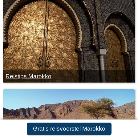
Reistips Marokko
Gratis reisvoorstel aanvragen
Gratis reisvoorstel Marokko