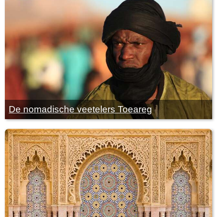
De nomadische veetelers Toeareg