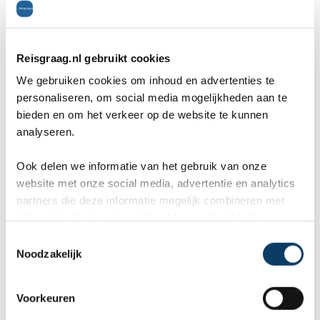
service van een reisbureau.
Vraag een offerte
aan
.
Reisgraag.nl gebruikt cookies
Heb je interesse in een reis naar Marokko? We
We gebruiken cookies om inhoud en advertenties te
personaliseren, om social media mogelijkheden aan te
helpen je graag om deze reis naar jouw wens
bieden en om het verkeer op de website te kunnen
samen te stellen. Reisbureau Reisgraag.nl scoort
analyseren.
een 9+ in reviews, we zijn lid van ANVR, SGR &
Ook delen we informatie van het gebruik van onze
website met onze social media, advertentie en analytics
Calamiteitenfonds en we hebben al meer dan
partners die deze informatie mogelijk combineren met
12,5 jaar ervaring. Vul hieronder jouw wensen in
informatie die je reeds zelf met hen gedeeld hebt.
C
voor jouw vakantie naar Marokko, dan sturen we
Noodzakelijk
o
je gratis een voorstel op maat.
n
s
Voorkeuren
Vertel ons uw vakantie wensen. Onze
e