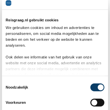
waren en bleven gewoon staan. Toen de deuren
sloten kregen we toch 2 stoelen aangewezen.
Mooi, gloednieuw toestel. De vlucht duurde nog
Reisgraag.nl gebruikt cookies
We gebruiken cookies om inhoud en advertenties te
geen uur en in die tijd kregen we zelfs een lunch.
personaliseren, om social media mogelijkheden aan te
Die lunch moesten we overigens snel opeten
bieden en om het verkeer op de website te kunnen
analyseren.
want de landing werd al ingezet.
Ook delen we informatie van het gebruik van onze
website met onze social media, advertentie en analytics
Eenmaal aangekomen in Siem Reap moeten we
partners die deze informatie mogelijk combineren met
informatie die je reeds zelf met hen gedeeld hebt.
eerst een visum regelen. Dat gaat hier in
C
Cambodja gepaard met steekpenningen, dus het
Noodzakelijk
o
is heel normaal om 10 dollar extra bij je paspoort
n
s
Voorkeuren
te doen. De paspoorten en visa werden
e