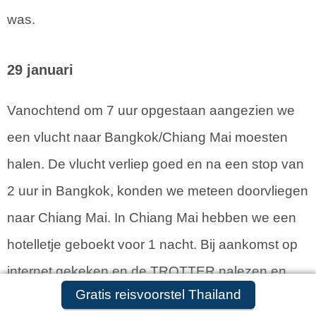
was.
29 januari
Vanochtend om 7 uur opgestaan aangezien we
een vlucht naar Bangkok/Chiang Mai moesten
halen. De vlucht verliep goed en na een stop van
2 uur in Bangkok, konden we meteen doorvliegen
naar Chiang Mai. In Chiang Mai hebben we een
hotelletje geboekt voor 1 nacht. Bij aankomst op
internet gekeken en de TROTTER nalezen en
Gratis reisvoorstel aanvragen
Gratis reisvoorstel Thailand
binnen een paar minuten hadden we een leuke