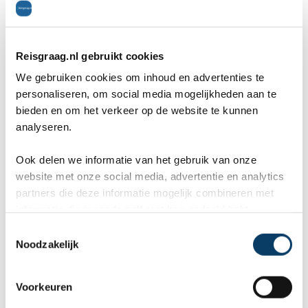
Ontdek Bangkok per fiets! Ko van Kessel
fietstour. http://www.covankessel.com/nl/
Reisgraag.nl gebruikt cookies
Over heel de stad uitkijken? Neem een drankje in
We gebruiken cookies om inhoud en advertenties te
personaliseren, om social media mogelijkheden aan te
de skybar van het Lebua hotel in Bangkok, waar
bieden en om het verkeer op de website te kunnen
ook de film Hangover II is opgenomen.
analyseren.
http://www.lebua.com/sky-bar Let op: je komt hier
Ook delen we informatie van het gebruik van onze
alleen binnen met nette kleding en dichte
website met onze social media, advertentie en analytics
partners die deze informatie mogelijk combineren met
schoenen. Het is redelijk prijzig.
informatie die je reeds zelf met hen gedeeld hebt.
Slaap in een houten Bungalow op het hoogste
C
Noodzakelijk
o
punt van het mooie eiland Koh Samui voor tien
n
euro pp.
s
Voorkeuren
e
http://www.jungleclubsamui.com/accomodations.h