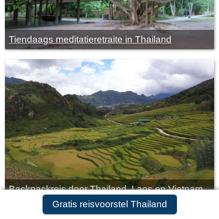
Tiendaags meditatieretraite in Thailand
Backpackreis door Thailand, Laos en Vietnam
Gratis reisvoorstel aanvragen
Gratis reisvoorstel Thailand