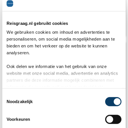
Reisgraag.nl gebruikt cookies
Klimaat Engeland
We gebruiken cookies om inhoud en advertenties te
personaliseren, om social media mogelijkheden aan te
bieden en om het verkeer op de website te kunnen
analyseren.
Ook delen we informatie van het gebruik van onze
website met onze social media, advertentie en analytics
partners die deze informatie mogelijk combineren met
informatie die je reeds zelf met hen gedeeld hebt.
C
Noodzakelijk
o
n
s
Voorkeuren
e