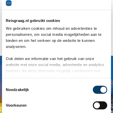
Daarnaast hebben de warmtebronnen ook al voor
wat ellende gezorgd. Zo zijn er verhalen over
Reisgraag.nl gebruikt cookies
warmwaterbronnen die 's nachts zijn opengegaan
We gebruiken cookies om inhoud en advertenties te
in woonkamers, keukens of slaapkamers van
personaliseren, om social media mogelijkheden aan te
bieden en om het verkeer op de website te kunnen
mensen.
analyseren.
Ook delen we informatie van het gebruik van onze
website met onze social media, advertentie en analytics
partners die deze informatie mogelijk combineren met
informatie die je reeds zelf met hen gedeeld hebt.
C
Noodzakelijk
o
n
s
Voorkeuren
e