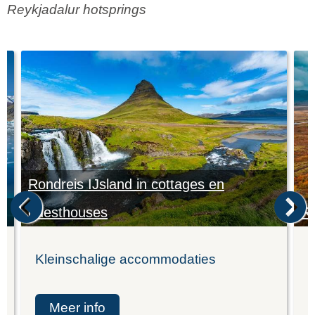
Reykjadalur hotsprings
Rondreis IJsland in cottages en
guesthouses
Ro
Kleinschalige accommodaties
L
meer info