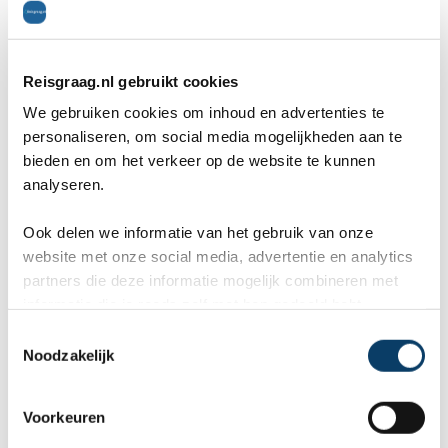
Naast de binnenstad zijn er in Arnhem ook
nog een aantal grote winkelcentra, die veelal
Reisgraag.nl gebruikt cookies
overdekt zijn. Zo is er in Arnhem-Zuid het
We gebruiken cookies om inhoud en advertenties te
personaliseren, om social media mogelijkheden aan te
winkelcentrum Kronenburg en in Arnhem-
bieden en om het verkeer op de website te kunnen
Noord winkelcentrum Presikhaaf. Daarnaast is
analyseren.
et bijna iedere dag wel een markt te vinden in
Ook delen we informatie van het gebruik van onze
website met onze social media, advertentie en analytics
de stad.
partners die deze informatie mogelijk combineren met
informatie die je reeds zelf met hen gedeeld hebt.
C
Reviews over Reisgraag.nl
Noodzakelijk
o
n
Reisgraag.nl scoort een 9,8 in 569
s
Voorkeuren
e
klantenreviews op Kiyoh, Google en