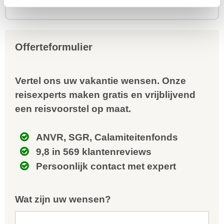
s
uitgebalanceerd om alle mooie
to
dingen van het eiland te
re
Offerteformulier
kunnen ontdekken...
te
Vertel ons uw vakantie wensen. Onze
reisexperts maken gratis en vrijblijvend
een reisvoorstel op maat.
ANVR, SGR, Calamiteitenfonds
9,8 in 569 klantenreviews
Persoonlijk contact met expert
Wat zijn uw wensen?