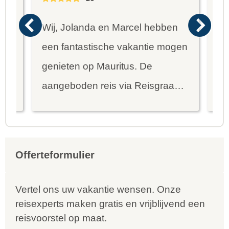
Wij, Jolanda en Marcel hebben
Wa
een fantastische vakantie mogen
va
genieten op Mauritus. De
To
ier
aangeboden reis via Reisgraag
be
is prima uitgebalanceerd om alle
to
mooie dingen van het eiland te
re
kunnen ontdekken...
te
Offerteformulier
Vertel ons uw vakantie wensen. Onze
reisexperts maken gratis en vrijblijvend een
reisvoorstel op maat.