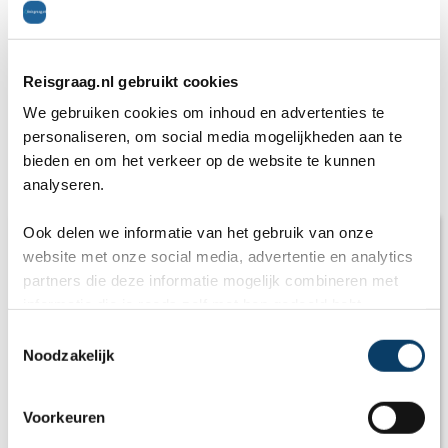
Deel dit artikel
Reisgraag.nl gebruikt cookies
We gebruiken cookies om inhoud en advertenties te
personaliseren, om social media mogelijkheden aan te
bieden en om het verkeer op de website te kunnen
Gerelateerde artikelen
analyseren.
Ook delen we informatie van het gebruik van onze
website met onze social media, advertentie en analytics
partners die deze informatie mogelijk combineren met
informatie die je reeds zelf met hen gedeeld hebt.
C
Noodzakelijk
o
n
s
Voorkeuren
e