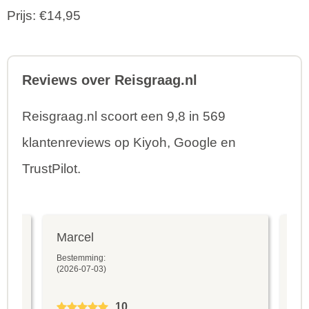
Prijs: €14,95
Reviews over Reisgraag.nl
Reisgraag.nl scoort een 9,8 in 569
klantenreviews op Kiyoh, Google en
TrustPilot.
Marcel
Fr
Bestemming:
Bes
(2026-07-03)
(20
10