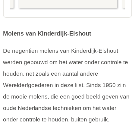
is prima uitgebalanceerd om alle
to
mooie dingen van het eiland te
re
kunnen ontdekken...
te
Molens van Kinderdijk-Elshout
De negentien molens van Kinderdijk-Elshout
werden gebouwd om het water onder controle te
houden, net zoals een aantal andere
Werelderfgoederen in deze lijst. Sinds 1950 zijn
de mooie molens, die een goed beeld geven van
oude Nederlandse technieken om het water
onder controle te houden, buiten gebruik.