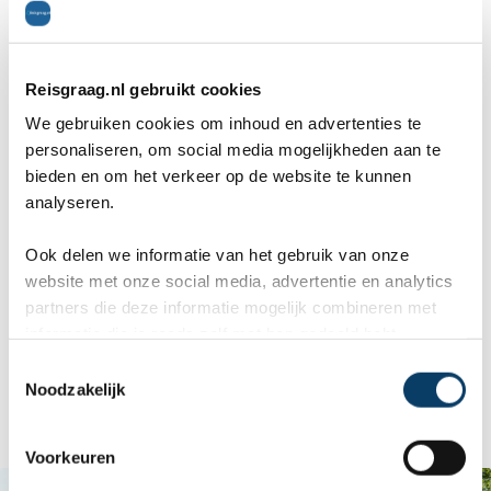
Reisgraag.nl gebruikt cookies
D.F. Wouda Stoompompstation
We gebruiken cookies om inhoud en advertenties te
personaliseren, om social media mogelijkheden aan te
Het Wouda-gemaal in Lemmer is het grootste
bieden en om het verkeer op de website te kunnen
stoompompstation ooit gebouwd. Dit
analyseren.
stoompompstation werkt nog altijd. Stoom werd
Ook delen we informatie van het gebruik van onze
voor het eerst gebruikt om het water weg te
website met onze social media, advertentie en analytics
partners die deze informatie mogelijk combineren met
pompen in 1825. Voor dit jaartal werden er
informatie die je reeds zelf met hen gedeeld hebt.
windmolens gebruikt. Het pompstation beleefde
C
Noodzakelijk
o
zijn hoogtepunt tussen 1870 en 1885.
n
s
Voorkeuren
e