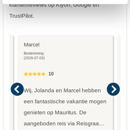
klantenreviews op Kiyoh, Google en
TrustPilot.
Marcel
Fr
Bestemming:
Bes
(2026-07-03)
(20
10
Wij, Jolanda en Marcel hebben
Wa
een fantastische vakantie mogen
va
genieten op Mauritus. De
To
ier
aangeboden reis via Reisgraag
be