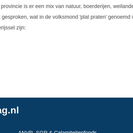
e provincie is er een mix van natuur, boerderijen, weila
t gesproken, wat in de volksmond 'plat praten' genoemd 
ijssel zijn:
g.nl
ANVR, SGR & Calamiteitenfonds