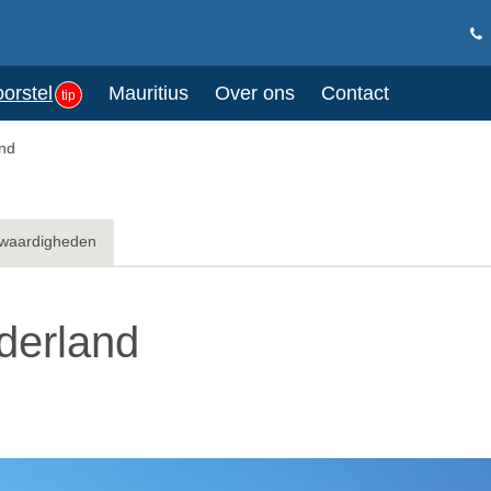
oorstel
Mauritius
Over ons
Contact
tip
and
waardigheden
derland