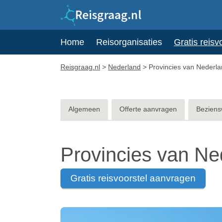
Home
Reisorganisaties
Gratis reisv
Reisgraag.nl
>
Nederland
>
Provincies van Nederl
Algemeen
Offerte aanvragen
Beziens
Provincies van Ne
gratis reisvoorstel aanvragen