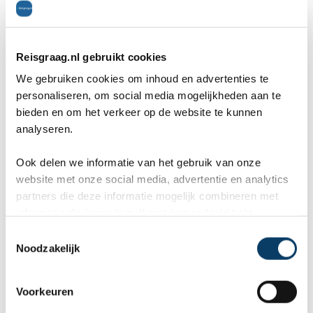
door het landschap in het gebied van de Zuidplas
in de buurt van Nieuwekerk aan de IJssel.
Reisgraag.nl gebruikt cookies
* De Ringvaart en Rotteroute (7 kilometer), deze
We gebruiken cookies om inhoud en advertenties te
wandeling gaat door het gebied van de Zuidplas
personaliseren, om social media mogelijkheden aan te
bieden en om het verkeer op de website te kunnen
in de buurt van Zevenhuizen.
analyseren.
* De Spruitjes en Bloemenroute (6 kilometer),
Ook delen we informatie van het gebruik van onze
wandeling door het landschap in het gebied van
website met onze social media, advertentie en analytics
partners die deze informatie mogelijk combineren met
de Zuidplas in de buurt van Moerkapelle.
informatie die je reeds zelf met hen gedeeld hebt.
* De Zaanse Rietveldroute (16 kilometer), deze
C
Noodzakelijk
wandeling leid de wandelaars door het
o
n
polderlandschap van het Zaanse Rietveld in de
s
Voorkeuren
e
buurt van Alphen aan de Rijn.