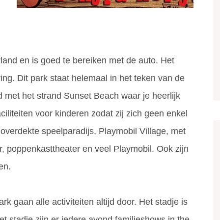
land en is goed te bereiken met de auto. Het
ving. Dit park staat helemaal in het teken van de
eid met het strand Sunset Beach waar je heerlijk
iliteiten voor kinderen zodat zij zich geen enkel
overdekte speelparadijs, Playmobil Village, met
er, poppenkasttheater en veel Playmobil. Ook zijn
en.
k gaan alle activiteiten altijd door. Het stadje is
t stadje zijn er iedere avond familieshows in the