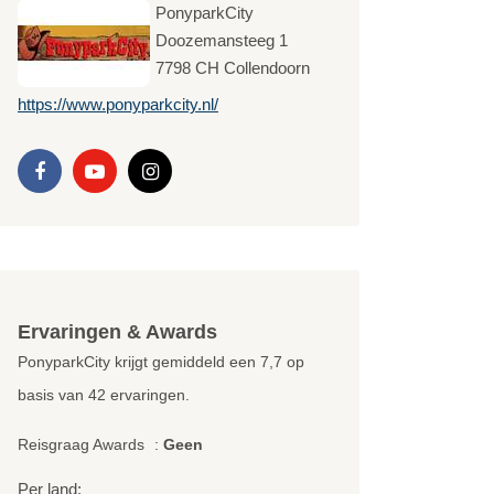
PonyparkCity
Doozemansteeg 1
7798 CH
Collendoorn
https://www.ponyparkcity.nl/
Ervaringen & Awards
PonyparkCity krijgt gemiddeld een
7,7
op
basis van
42
ervaringen.
Reisgraag Awards
:
Geen
Per land: