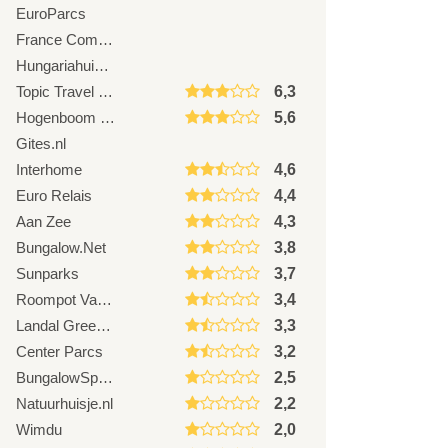
EuroParcs
France Comfort
Hungariahuizen
Topic Travel Vakantiehuizen
6,3
Hogenboom Vakantieparken
5,6
Gites.nl
Interhome
4,6
Euro Relais
4,4
Aan Zee
4,3
Bungalow.Net
3,8
Sunparks
3,7
Roompot Vakanties
3,4
Landal GreenParks
3,3
Center Parcs
3,2
BungalowSpecials.nl
2,5
Natuurhuisje.nl
2,2
Wimdu
2,0