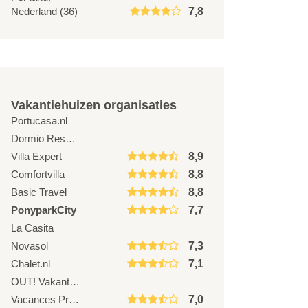
Nederland (36)
7,8
Vakantiehuizen organisaties
Portucasa.nl
Dormio Resorts & Hotels
Villa Expert
8,9
Comfortvilla
8,8
Basic Travel
8,8
PonyparkCity
7,7
La Casita
Novasol
7,3
Chalet.nl
7,1
OUT! Vakantiehuizen
Vacances Provence
7,0