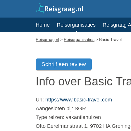
Home
Reisorganisaties
Reisgraag 
Reisgraag.nl
>
Reisorganisaties
>
Basic Travel
Schrijf een review
Info over Basic Tr
Url:
https://www.basic-travel.com
Aangesloten bij:
SGR
Type reizen: vakantiehuizen
Otto Eerelmanstraat 1
,
9702 HA
Groning