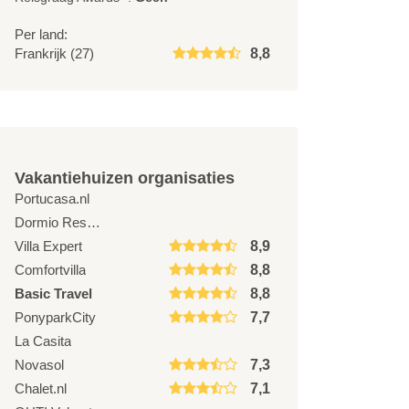
Per land:
Frankrijk (27)
8,8
Vakantiehuizen organisaties
Portucasa.nl
Dormio Resorts & Hotels
Villa Expert
8,9
Comfortvilla
8,8
Basic Travel
8,8
PonyparkCity
7,7
La Casita
Novasol
7,3
Chalet.nl
7,1