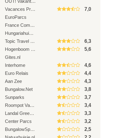
OUT! Vakantiehuizen
Vacances Provence
7,0
EuroParcs
France Comfort
Hungariahuizen
Topic Travel Vakantiehuizen
6,3
Hogenboom Vakantieparken
5,6
Gites.nl
Interhome
4,6
Euro Relais
4,4
Aan Zee
4,3
Bungalow.Net
3,8
Sunparks
3,7
Roompot Vakanties
3,4
Landal GreenParks
3,3
Center Parcs
3,2
BungalowSpecials.nl
2,5
Natuurhuisje.nl
2,2