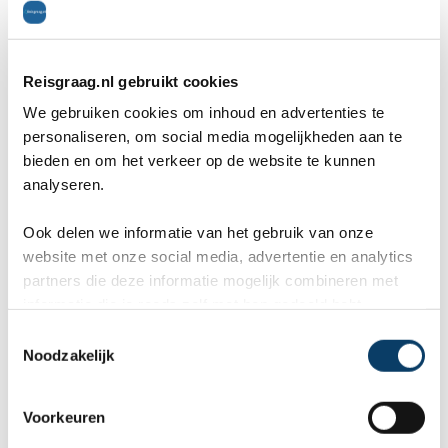
keus bestaat uit twee typisch chileense snacks:
een tostada queso y tomate (tosti met kaas en
Reisgraag.nl gebruikt cookies
tomaat) of een Barros Lucco (een tosti met
We gebruiken cookies om inhoud en advertenties te
personaliseren, om social media mogelijkheden aan te
schnitzel). De laatste snack is vernoemd naar
bieden en om het verkeer op de website te kunnen
een voormalig president, maar wordt ook
analyseren.
gekscherend Burro Loco (gekke ezel) genoemd.
Ook delen we informatie van het gebruik van onze
website met onze social media, advertentie en analytics
partners die deze informatie mogelijk combineren met
Na 2 uur deelt de gezagvoerder ons zelf mede,
informatie die je reeds zelf met hen gedeeld hebt.
dat we met een ander toestel, dat net is geland,
C
Noodzakelijk
o
zullen verder vliegen. Wat we niet weten is dat in
n
s
dat toestel nog passagiers zitten die eigenlijk ook
Voorkeuren
e