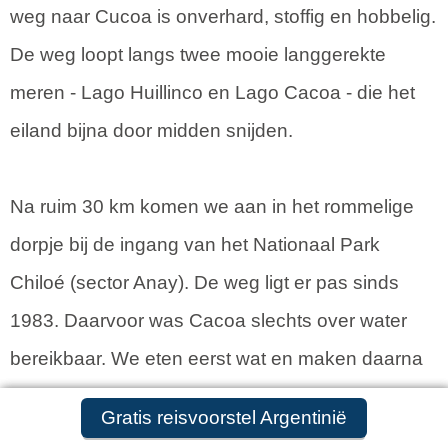
weg naar Cucoa is onverhard, stoffig en hobbelig.
De weg loopt langs twee mooie langgerekte
meren - Lago Huillinco en Lago Cacoa - die het
eiland bijna door midden snijden.
Na ruim 30 km komen we aan in het rommelige
dorpje bij de ingang van het Nationaal Park
Chiloé (sector Anay). De weg ligt er pas sinds
1983. Daarvoor was Cacoa slechts over water
bereikbaar. We eten eerst wat en maken daarna
een uitgezette wandeling, die begint bij het
Gratis reisvoorstel aanvragen
Gratis reisvoorstel Argentinië
bezoekerscentrum van CONAF, de