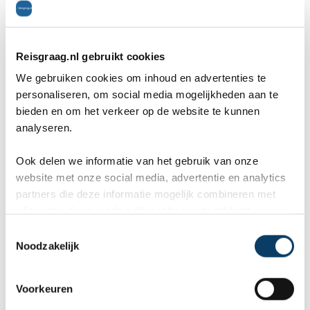
Ligging
8
Wolvers/Tilstra
op 5 februari 2024
Reisgraag.nl gebruikt cookies
We gebruiken cookies om inhoud en advertenties te
plaats: Hurghada, reisperiode: december 2023
personaliseren, om social media mogelijkheden aan te
bieden en om het verkeer op de website te kunnen
Fijn om te snorkelen.
analyseren.
Algemeen
7
Ook delen we informatie van het gebruik van onze
website met onze social media, advertentie en analytics
Inwoners
8
partners die deze informatie mogelijk combineren met
Ligging
7
informatie die je reeds zelf met hen gedeeld hebt.
C
Noodzakelijk
Wolvers/Tilstra
op 5 februari 2024
o
n
plaats: Hurghada, reisperiode: december 2023
s
Voorkeuren
e