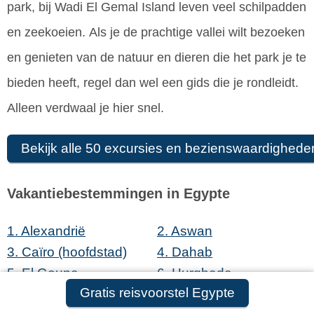
park, bij Wadi El Gemal Island leven veel schilpadden
en zeekoeien. Als je de prachtige vallei wilt bezoeken
en genieten van de natuur en dieren die het park je te
bieden heeft, regel dan wel een gids die je rondleidt.
Alleen verdwaal je hier snel.
Bekijk alle 50 excursies en bezienswaardighede
Vakantiebestemmingen in Egypte
1.
Alexandrië
2.
Aswan
3.
Caïro
(hoofdstad)
4.
Dahab
5.
El Gouna
6.
Hurghada
Gratis reisvoorstel Egypte
7.
Luxor
8.
Makadi Bay