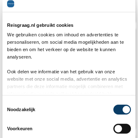
Campers Cruise America en Road Bear RV
Reisgraag.nl gebruikt cookies
We gebruiken cookies om inhoud en advertenties te
personaliseren, om social media mogelijkheden aan te
bieden en om het verkeer op de website te kunnen
analyseren.
Ook delen we informatie van het gebruik van onze
website met onze social media, advertentie en analytics
partners die deze informatie mogelijk combineren met
informatie die je reeds zelf met hen gedeeld hebt.
C
Noodzakelijk
o
n
Mooiste roadtrip routes door Amerika
s
Voorkeuren
e