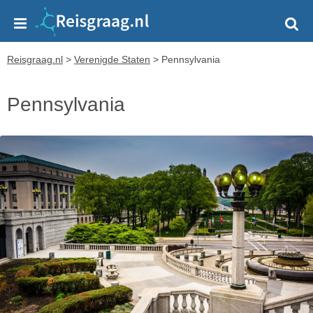
Reisgraag.nl
>
Verenigde Staten
>
Pennsylvania
Pennsylvania