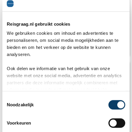
Reisgraag.nl gebruikt cookies
We gebruiken cookies om inhoud en advertenties te
Tips voor het huren van een camper in de
personaliseren, om social media mogelijkheden aan te
bieden en om het verkeer op de website te kunnen
Verenigde Staten
analyseren.
Ook delen we informatie van het gebruik van onze
website met onze social media, advertentie en analytics
partners die deze informatie mogelijk combineren met
informatie die je reeds zelf met hen gedeeld hebt.
C
Noodzakelijk
o
n
s
Voorkeuren
e