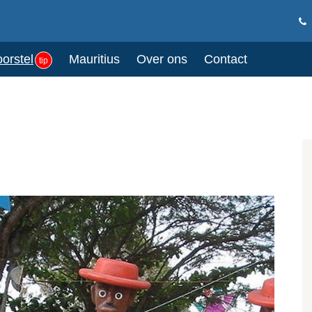
oorstel
Mauritius
Over ons
Contact
tip