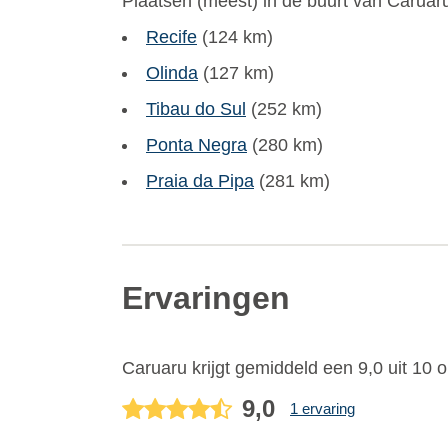
Plaatsen (meest) in de buurt van Caruaru
Recife
(124 km)
Olinda
(127 km)
Tibau do Sul
(252 km)
Ponta Negra
(280 km)
Praia da Pipa
(281 km)
Ervaringen
Caruaru
krijgt gemiddeld een
9,0
uit
10
o
9,0
1 ervaring