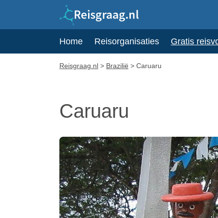
Home
Reisorganisaties
Gratis reisv
Reisgraag.nl
>
Brazilië
>
Caruaru
Caruaru