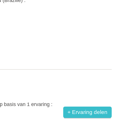
 (
Brazilië
) :
p basis van
1
ervaring :
+ Ervaring delen