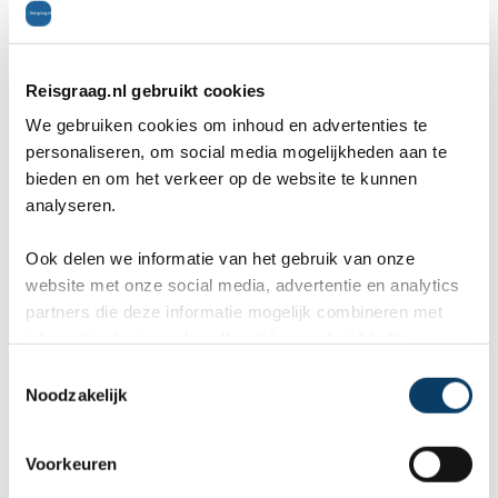
verkoeling te zoeken in het zwembad. Het uitzicht
is hier echt een plaatje. De Pifano-band van deze
Reisgraag.nl gebruikt cookies
middag hebben we ingehuurd om ook s`avonds
We gebruiken cookies om inhoud en advertenties te
personaliseren, om social media mogelijkheden aan te
voor ons op te treden. Wederom wordt ons de
bieden en om het verkeer op de website te kunnen
forró geleerd.
analyseren.
Ook delen we informatie van het gebruik van onze
Dag 6: De ochtend vandaag bestaat uit een
website met onze social media, advertentie en analytics
partners die deze informatie mogelijk combineren met
jeepsafari. Deze jeepsafari brengt ons de bergen
informatie die je reeds zelf met hen gedeeld hebt.
in waar we even stoppen bij een watervalletje. De
C
Noodzakelijk
o
lunch van deze middag bestaat uit een picknick.
n
Daarna gaan we terug naar de boerderij om even
s
Voorkeuren
e
te douchen, om te kleden en onze spullen te