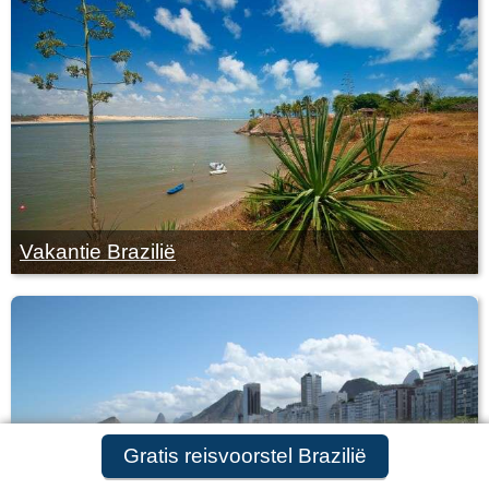
Vakantie Brazilië
Gratis reisvoorstel aanvragen
Gratis reisvoorstel Brazilië