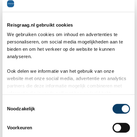
Reisgraag.nl gebruikt cookies
We gebruiken cookies om inhoud en advertenties te
personaliseren, om social media mogelijkheden aan te
De São Paulo Zoo is ook erg leuk om te bezoeken.
bieden en om het verkeer op de website te kunnen
analyseren.
De dierentuin is echter niet zo geschikt voor mensen
met kleine kinderen die nog in een wandelwagen of
Ook delen we informatie van het gebruik van onze
website met onze social media, advertentie en analytics
buggy zitten omdat de dierentuin erg heuvelachtig is.
partners die deze informatie mogelijk combineren met
In deze dierentuin leven veel verschillende dieren
informatie die je reeds zelf met hen gedeeld hebt.
zoals de jaguar, de tapir, de caracal en verschillende
C
Noodzakelijk
o
soorten apen. In het park staan veel grote bomen en
n
mooie planten waardoor het lijkt of je door de jungle
s
Voorkeuren
e
loopt.