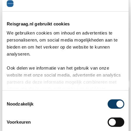
Reisgraag.nl gebruikt cookies
We gebruiken cookies om inhoud en advertenties te
personaliseren, om social media mogelijkheden aan te
bieden en om het verkeer op de website te kunnen
analyseren.
Ook delen we informatie van het gebruik van onze
Kuieren en bier proeven in Leuven
website met onze social media, advertentie en analytics
partners die deze informatie mogelijk combineren met
informatie die je reeds zelf met hen gedeeld hebt.
C
Noodzakelijk
o
n
s
Voorkeuren
e