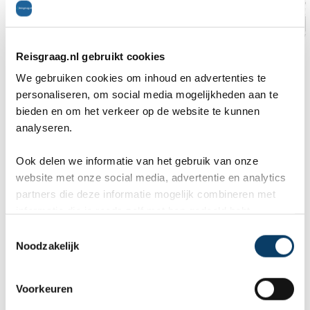
tekening patrijspoort Willemstad
Reisgraag.nl gebruikt cookies
We gebruiken cookies om inhoud en advertenties te
personaliseren, om social media mogelijkheden aan te
bieden en om het verkeer op de website te kunnen
analyseren.
Schelde-Rijndelta verwaterd en verstript door J.
Ook delen we informatie van het gebruik van onze
Meeus (1949)
website met onze social media, advertentie en analytics
partners die deze informatie mogelijk combineren met
informatie die je reeds zelf met hen gedeeld hebt.
Heb je interesse in een reis naar België? We
C
Noodzakelijk
o
helpen je graag om deze reis naar jouw wens
n
samen te stellen. Reisbureau Reisgraag.nl scoort
s
Voorkeuren
e
een 9+ in reviews, we zijn lid van ANVR, SGR &