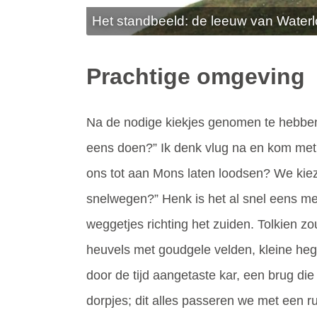
Het standbeeld: de leeuw van Water
Prachtige omgeving
Na de nodige kiekjes genomen te hebben 
eens doen?” Ik denk vlug na en kom met
ons tot aan Mons laten loodsen? We kiez
snelwegen?” Henk is het al snel eens met 
weggetjes richting het zuiden. Tolkien z
heuvels met goudgele velden, kleine heg
door de tijd aangetaste kar, een brug die 
dorpjes; dit alles passeren we met een r