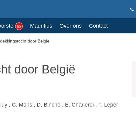
oorstel
Mauritius
Over ons
Contact
tip
dekkingstocht door België
ht door België
uy , C. Mons , D. Binche , E. Charleroi , F. Leper