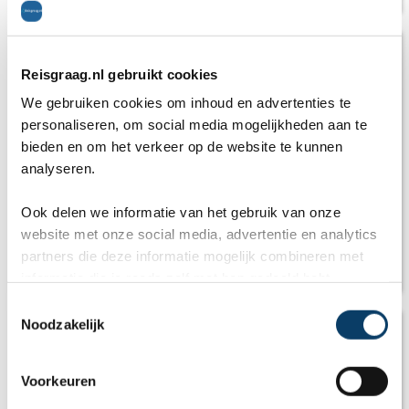
Reisgraag.nl gebruikt cookies
We gebruiken cookies om inhoud en advertenties te
personaliseren, om social media mogelijkheden aan te
bieden en om het verkeer op de website te kunnen
analyseren.
Ook delen we informatie van het gebruik van onze
website met onze social media, advertentie en analytics
Ontdekkingsreis in België, Frankrijk en
partners die deze informatie mogelijk combineren met
Duitsland
informatie die je reeds zelf met hen gedeeld hebt.
C
Noodzakelijk
o
n
s
Voorkeuren
e