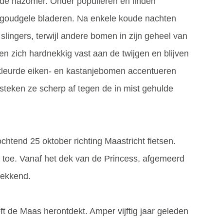
nde nazomer. Onder populieren en linden
n goudgele bladeren. Na enkele koude nachten
lingers, terwijl andere bomen in zijn geheel van
n zich hardnekkig vast aan de twijgen en blijven
rkleurde eiken- en kastanjebomen accentueren
teken ze scherp af tegen de in mist gehulde
tend 25 oktober richting Maastricht fietsen.
t toe. Vanaf het dek van de Princess, afgemeerd
wekkend.
ft de Maas herontdekt. Amper vijftig jaar geleden