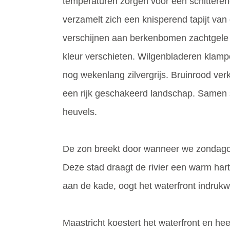
temperaturen zorgen voor een schittere
verzamelt zich een knisperend tapijt va
verschijnen aan berkenbomen zachtgele s
kleur verschieten. Wilgenbladeren klampe
nog wekenlang zilvergrijs. Bruinrood ve
een rijk geschakeerd landschap. Samen s
heuvels.
De zon breekt door wanneer we zondagoch
Deze stad draagt de rivier een warm har
aan de kade, oogt het waterfront indruk
Maastricht koestert het waterfront en hee