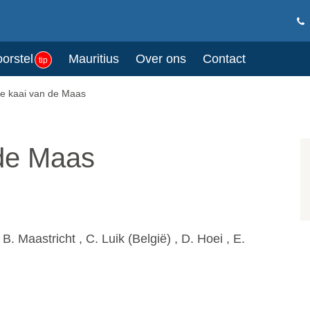
oorstel
Mauritius
Over ons
Contact
tip
e kaai van de Maas
 de Maas
 Maastricht , C. Luik (België) , D. Hoei , E.