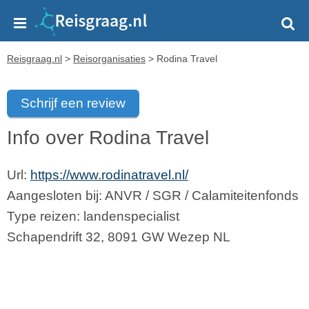
Reisgraag.nl
>
Reisorganisaties
>
Rodina Travel
Schrijf een review
Info over Rodina Travel
Url:
https://www.rodinatravel.nl/
Aangesloten bij:
ANVR
/
SGR
/
Calamiteitenfonds
Type reizen: landenspecialist
Schapendrift 32
,
8091 GW
Wezep
NL