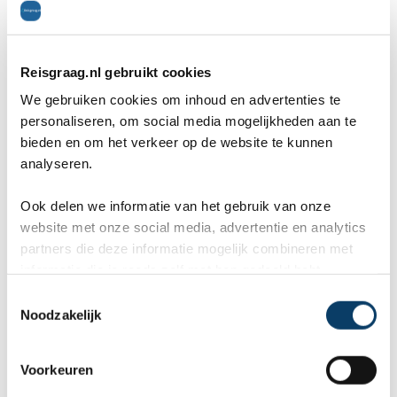
vooral door het reisboek wat we van rodina travel
hadden gekregen. Per dag werd beschreven wat de
Reisgraag.nl gebruikt cookies
route was en wat we eventueel onderweg konden
We gebruiken cookies om inhoud en advertenties te
bezoeken. De hotels waren prima verzorgd.
personaliseren, om social media mogelijkheden aan te
bieden en om het verkeer op de website te kunnen
analyseren.
Algemeen
9
Ook delen we informatie van het gebruik van onze
Gerard Huisman
op 14 juni 2022
website met onze social media, advertentie en analytics
bestemming: Bulgarije / rondreis, reisperiode: mei
partners die deze informatie mogelijk combineren met
informatie die je reeds zelf met hen gedeeld hebt.
2022
C
Noodzakelijk
o
Als je enige kritiek zou kunnen zijn dat je teveel eet,
n
dan zegt dat genoeg. Om tot een dergelijk hoog cijfer
s
Voorkeuren
e
te komen dien je een aantal aspecten te bekijken. Het