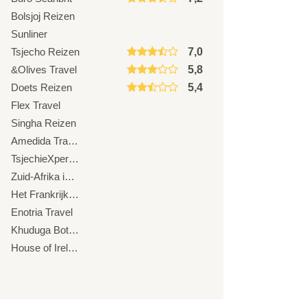
Bolsjoj Reizen
Sunliner
Tsjecho Reizen
7,0
&Olives Travel
5,8
Doets Reizen
5,4
Flex Travel
Singha Reizen
Amedida Travel
TsjechieXperience
Zuid-Afrika in Stijl
Het Frankrijk Huis
Enotria Travel
Khuduga Botswana
House of Ireland