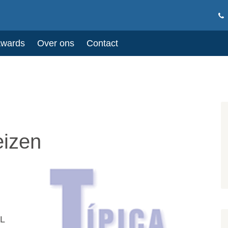
Awards
Over ons
Contact
eizen
L