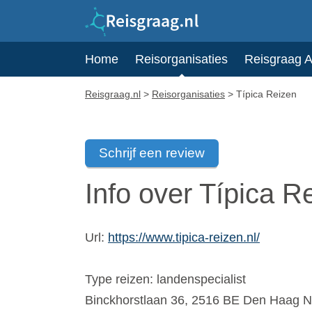
Home
Reisorganisaties
Reisgraag 
Reisgraag.nl
>
Reisorganisaties
>
Típica Reizen
Schrijf een review
Info over Típica R
Url:
https://www.tipica-reizen.nl/
Type reizen: landenspecialist
Binckhorstlaan 36
,
2516 BE
Den Haag
N