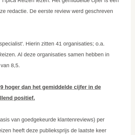
 Típica Reizen lezen. Het gemiddelde cijfer is een
onze redactie. De eerste review werd geschreven
ecialist'. Hierin zitten 41 organisaties; o.a.
 Reizen. Al deze organisaties samen hebben in
van 8,5.
9 hoger dan het gemiddelde cijfer in de
llend positief.
 basis van goedgekeurde klantenreviews) per
eizen heeft deze publieksprijs de laatste keer