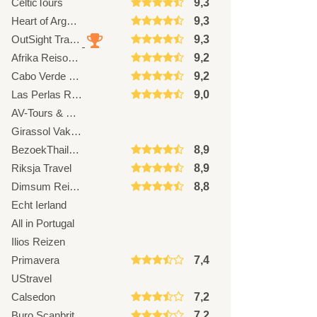
CelticTours
9,3
Heart of Argentina Travel
9,3
OutSight Travel
9,3
Afrika Reisopmaat
9,2
Cabo Verde Travel
9,2
Las Perlas Reizen
9,0
AV-Tours & Safaris
Girassol Vakanties
BezoekThailand.nl
8,9
Riksja Travel
8,9
Dimsum Reizen
8,8
Echt Ierland
All in Portugal
Ilios Reizen
Primavera
7,4
UStravel
Calsedon
7,2
Buro Scanbrit
7,2