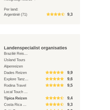
Per land:
Argentinië (71)
9,3
Landenspecialist organisaties
Brazilië Reis Specialist
IJsland Tours
Alpenreizen
Dades Reizen
9,9
Explore Tanzania
9,6
Rodina Travel
9,5
Local Touch Travel
Típica Reizen
9,4
Costa Rica Vakantie
9,3