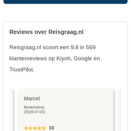
Reviews over Reisgraag.nl
Reisgraag.nl scoort een 9,8 in 569
klantenreviews op Kiyoh, Google en
TrustPilot.
Marcel
Fr
Bestemming:
Bes
(2026-07-03)
(20
10