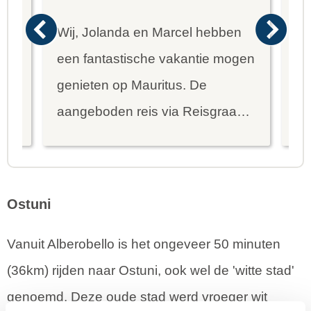
Wij, Jolanda en Marcel hebben
Wa
een fantastische vakantie mogen
va
genieten op Mauritus. De
To
ier
aangeboden reis via Reisgraag
be
is prima uitgebalanceerd om alle
to
mooie dingen van het eiland te
re
kunnen ontdekken...
te
Ostuni
Vanuit Alberobello is het ongeveer 50 minuten
(36km) rijden naar Ostuni, ook wel de 'witte stad'
genoemd. Deze oude stad werd vroeger wit