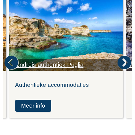
Rondreis authentiek Puglia
Pu
Authentieke accommodaties
K
meer info