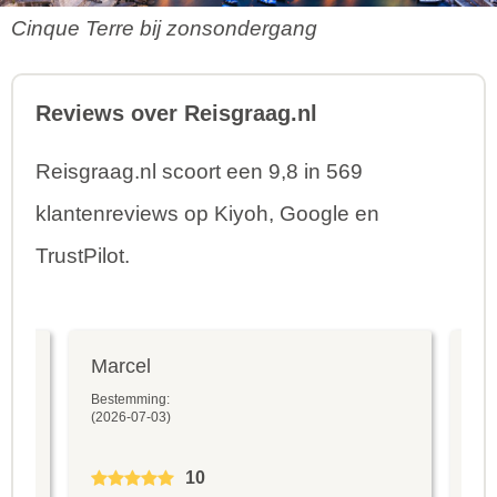
Cinque Terre bij zonsondergang
Reviews over Reisgraag.nl
Reisgraag.nl scoort een 9,8 in 569
klantenreviews op Kiyoh, Google en
TrustPilot.
Marcel
Fr
Bestemming:
Bes
(2026-07-03)
(20
10