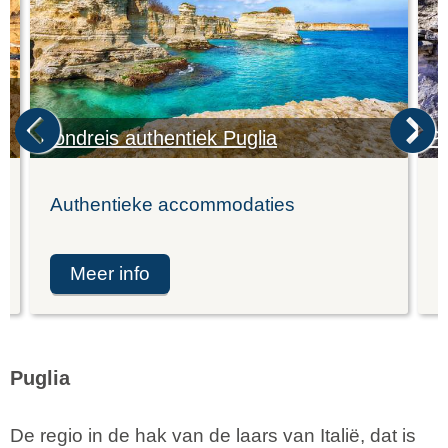
Rondreis authentiek Puglia
Pu
Authentieke accommodaties
K
meer info
Puglia
De regio in de hak van de laars van Italië, dat is