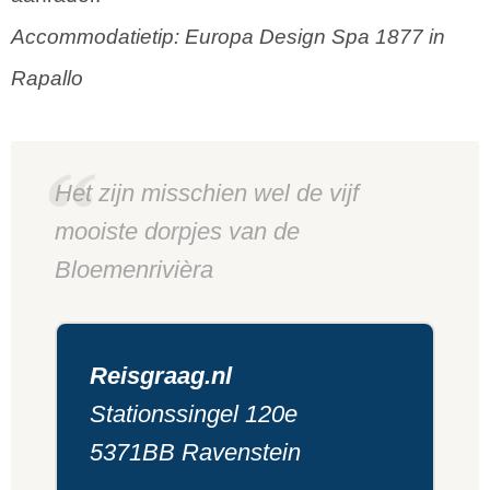
Accommodatietip: Europa Design Spa 1877 in
Rapallo
Het zijn misschien wel de vijf
mooiste dorpjes van de
Bloemenrivièra
Reisgraag.nl
Stationssingel 120e
5371BB Ravenstein