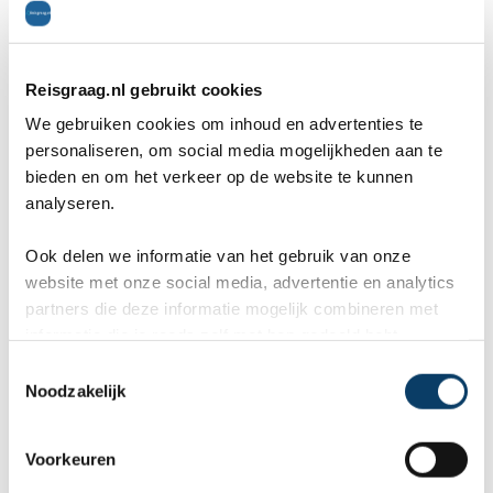
Wil je even helemaal één zijn met de natuur en
ben je liefhebber van wandelen en
bergbeklimmen? Dan zijn de Dolomieten een
Reisgraag.nl gebruikt cookies
paradijsje! Ook op toeristen die wat minder
We gebruiken cookies om inhoud en advertenties te
personaliseren, om social media mogelijkheden aan te
sportief zijn heeft het een enorme
bieden en om het verkeer op de website te kunnen
analyseren.
aantrekkingskracht. De bergketen is gelegen in
het noordoosten van het land en je herkent het
Ook delen we informatie van het gebruik van onze
website met onze social media, advertentie en analytics
aan de enorm ruige bergtoppen. Het uitzicht dat
partners die deze informatie mogelijk combineren met
je hier hebt is echt onbetaalbaar. Naast dat er
informatie die je reeds zelf met hen gedeeld hebt.
C
mooie wandelroutes te vinden zijn, zijn er ook
Noodzakelijk
o
leuke ferrata-parcours af te leggen. Een aanrader
n
s
voor de echte natuurliefhebber dus!
Voorkeuren
e