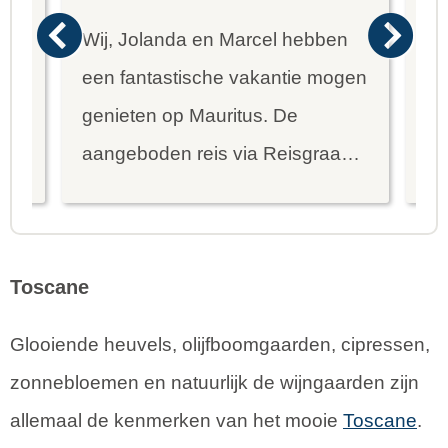
Wij, Jolanda en Marcel hebben
Wa
een fantastische vakantie mogen
va
genieten op Mauritus. De
To
ier
aangeboden reis via Reisgraag
be
is prima uitgebalanceerd om alle
to
mooie dingen van het eiland te
re
kunnen ontdekken...
te
Toscane
Glooiende heuvels, olijfboomgaarden, cipressen,
zonnebloemen en natuurlijk de wijngaarden zijn
allemaal de kenmerken van het mooie
Toscane
.