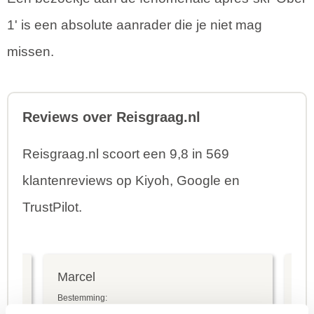
1' is een absolute aanrader die je niet mag
missen.
Reviews over Reisgraag.nl
Reisgraag.nl scoort een 9,8 in 569
klantenreviews op Kiyoh, Google en
TrustPilot.
Marcel
Fr
Bestemming:
Bes
(2026-07-03)
(20