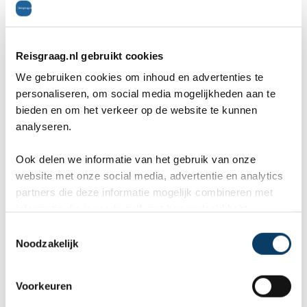
10
Reisgraag.nl gebruikt cookies
Wij, Jolanda en Marcel hebben
Wa
We gebruiken cookies om inhoud en advertenties te
personaliseren, om social media mogelijkheden aan te
een fantastische vakantie mogen
va
bieden en om het verkeer op de website te kunnen
genieten op Mauritus. De
To
analyseren.
ier
aangeboden reis via Reisgraag
be
Ook delen we informatie van het gebruik van onze
is prima uitgebalanceerd om alle
to
website met onze social media, advertentie en analytics
partners die deze informatie mogelijk combineren met
mooie dingen van het eiland te
re
informatie die je reeds zelf met hen gedeeld hebt.
kunnen ontdekken...
te
C
Offerteformulier
Noodzakelijk
o
n
s
Voorkeuren
Vertel ons uw vakantie wensen. Onze
e