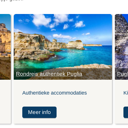
Rondreis authentiek Puglia
Pugl
Authentieke accommodaties
K
meer info