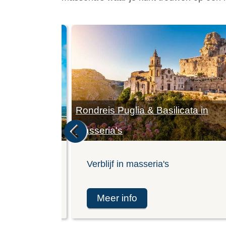
Rondreis Puglia & Basilicata in
Basilicata
masseria's
modaties
Verblijf in masseria's
meer info