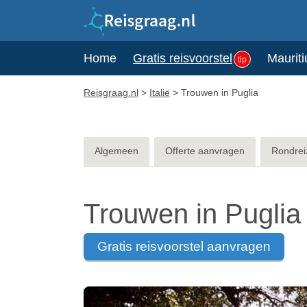
Home
Gratis reisvoorstel
Mauriti
tip
Reisgraag.nl
>
Italië
>
Trouwen in Puglia
Algemeen
Offerte aanvragen
Rondrei
Trouwen in Puglia
gratis reisvoorstel aanvragen