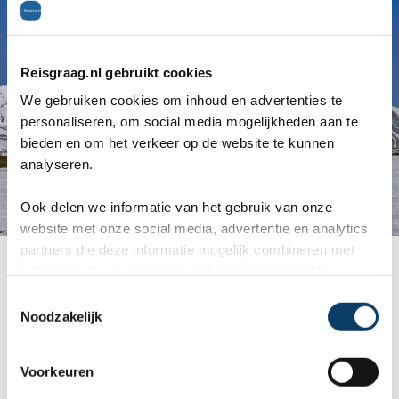
Reisgraag.nl gebruikt cookies
We gebruiken cookies om inhoud en advertenties te
personaliseren, om social media mogelijkheden aan te
bieden en om het verkeer op de website te kunnen
analyseren.
Ook delen we informatie van het gebruik van onze
website met onze social media, advertentie en analytics
partners die deze informatie mogelijk combineren met
Skigebied in Italië
informatie die je reeds zelf met hen gedeeld hebt.
C
Noodzakelijk
o
n
s
Voorkeuren
e