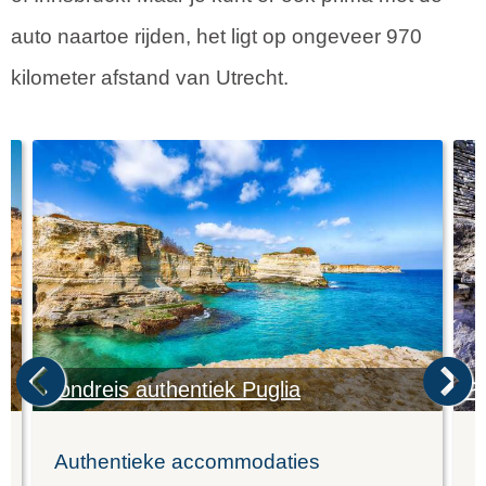
auto naartoe rijden, het ligt op ongeveer 970
kilometer afstand van Utrecht.
Rondreis authentiek Puglia
Pu
Authentieke accommodaties
K