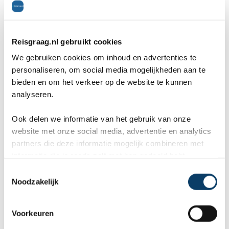
9,8 in 569 reviews
Reisgraag.nl gebruikt cookies
We gebruiken cookies om inhoud en advertenties te
personaliseren, om social media mogelijkheden aan te
bieden en om het verkeer op de website te kunnen
analyseren.
Ook delen we informatie van het gebruik van onze
Wil je ons complete aanbod voor
Italie
zien?
Klik
website met onze social media, advertentie en analytics
dan HIER.
partners die deze informatie mogelijk combineren met
informatie die je reeds zelf met hen gedeeld hebt.
C
Noodzakelijk
o
Reviews over Reisgraag.nl
n
s
Voorkeuren
Reisgraag.nl scoort een 9,8 in 569
e