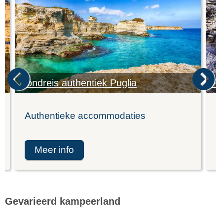
Rondreis authentiek Puglia
Pu
Authentieke accommodaties
K
meer info
Gevarieerd kampeerland