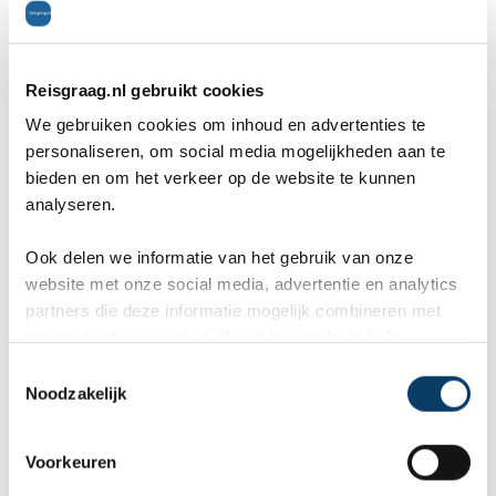
Marcel
Fr
Bestemming:
Bes
(2026-07-03)
(20
Reisgraag.nl gebruikt cookies
10
We gebruiken cookies om inhoud en advertenties te
personaliseren, om social media mogelijkheden aan te
bieden en om het verkeer op de website te kunnen
Wij, Jolanda en Marcel hebben
Wa
analyseren.
een fantastische vakantie mogen
va
Ook delen we informatie van het gebruik van onze
genieten op Mauritus. De
To
website met onze social media, advertentie en analytics
ier
aangeboden reis via Reisgraag
be
partners die deze informatie mogelijk combineren met
informatie die je reeds zelf met hen gedeeld hebt.
is prima uitgebalanceerd om alle
to
C
mooie dingen van het eiland te
re
Noodzakelijk
o
n
kunnen ontdekken...
te
s
Offerteformulier
Voorkeuren
e